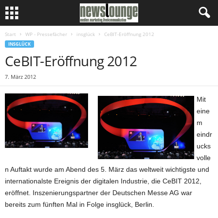
Start
WP - Pressefächer
insglück
CeBIT-Eröffnung 2012
INSGLÜCK
CeBIT-Eröffnung 2012
7. März 2012
Mit
eine
m
eindr
ucks
volle
n Auftakt wurde am Abend des 5. März das weltweit wichtigste und
internationalste Ereignis der digitalen Industrie, die CeBIT 2012,
eröffnet. Inszenierungspartner der Deutschen Messe AG war
bereits zum fünften Mal in Folge insglück, Berlin.