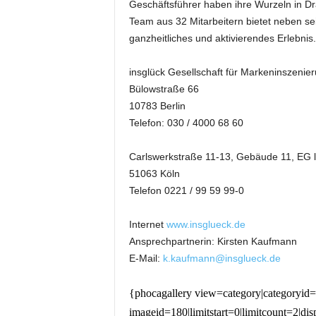
Geschäftsführer haben ihre Wurzeln in D
k
Team aus 32 Mitarbeitern bietet neben se
e
t
ganzheitliches und aktivierendes Erlebnis.
i
n
insglück Gesellschaft für Markeninszeni
g
Bülowstraße 66
–
10783 Berlin
L
Telefon: 030 / 4000 68 60
i
v
e
Carlswerkstraße 11-13, Gebäude 11, EG l
-
51063 Köln
K
Telefon 0221 / 99 59 99-0
o
m
Internet
www.insglueck.de
m
Ansprechpartnerin: Kirsten Kaufmann
u
E-Mail:
k.kaufmann@insglueck.de
n
i
k
{phocagallery view=category|categoryid=
a
imageid=180|limitstart=0|limitcount=2|di