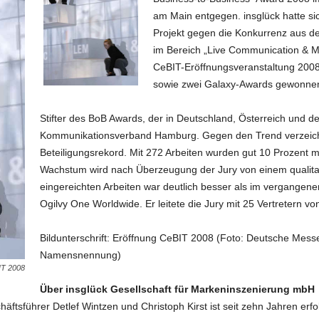
am Main entgegen. insglück hatte s
Projekt gegen die Konkurrenz aus 
im Bereich „Live Communication & M
CeBIT-Eröffnungsveranstaltung 2008
sowie zwei Galaxy-Awards gewonne
Stifter des BoB Awards, der in Deutschland, Österreich und de
Kommunikationsverband Hamburg. Gegen den Trend verzeichn
Beteiligungsrekord. Mit 272 Arbeiten wurden gut 10 Prozent me
Wachstum wird nach Überzeugung der Jury von einem qualitati
eingereichten Arbeiten war deutlich besser als im vergangene
Ogilvy One Worldwide. Er leitete die Jury mit 25 Vertretern 
Bildunterschrift: Eröffnung CeBIT 2008 (Foto: Deutsche Messe 
Namensnennung)
T 2008
Über insglück Gesellschaft für Markeninszenierung mbH
häftsführer Detlef Wintzen und Christoph Kirst ist seit zehn Jahren erf