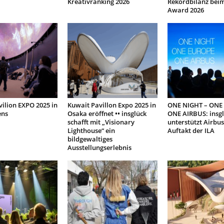
Kreativranking 2026
Rekordbilanz bei
Award 2026
ilion EXPO 2025 in
Kuwait Pavillon Expo 2025 in
ONE NIGHT – ONE
ens
Osaka eröffnet •• insglück
ONE AIRBUS: insg
schafft mit „Visionary
unterstützt Airbu
Lighthouse“ ein
Auftakt der ILA
bildgewaltiges
Ausstellungserlebnis