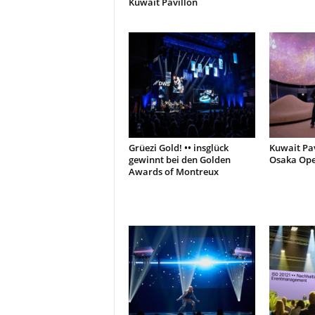
Kuwait Pavillon
Grüezi Gold! •• insglück
Kuwait Pav
gewinnt bei den Golden
Osaka Op
Awards of Montreux