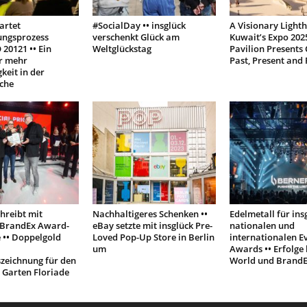
artet
#SocialDay •• insglück
A Visionary Light
rungsprozess
verschenkt Glück am
Kuwait’s Expo 202
20121 •• Ein
Weltglückstag
Pavilion Presents 
ür mehr
Past, Present and 
keit in der
che
chreibt mit
Nachhaltigeres Schenken ••
Edelmetall für ins
BrandEx Award-
eBay setzte mit insglück Pre-
nationalen und
 •• Doppelgold
Loved Pop-Up Store in Berlin
internationalen E
um
Awards •• Erfolge
zeichnung für den
World und Brand
 Garten Floriade