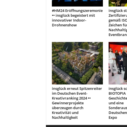
#HM24 Eröffnungszeremonie
insglück st
•• insglück begeistert mit
Zertifizie
innovativer Indoor-
gemäß ISO 
Drohnenshow
Zeichen f
Nachhaltig
Eventbran
insglück erneut Spitzenreiter
insglück s
im Deutschen Event-
BIOTOPIA 
Kreativranking 2024 ••
Geschichte
Gewinnerprojekte
und eine
überzeugen durch
Sonderaus
Kreativität und
Deutschen
Nachhaltigkeit
Expo