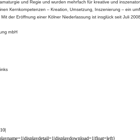
ramaturgie und Regie und wurden mehrfach für kreative und inszenator
inen Kernkompetenzen – Kreation, Umsetzung, Inszenierung – ein umfa
 Mit der Eröffnung einer Kölner Niederlassung ist insglück seit Juli 20
erung mbH
inks
10|
splayname=1|displaydetail=1|displaydownload=1|float=left}