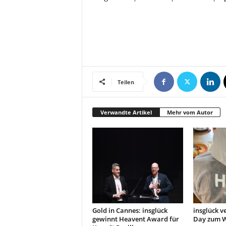
t
i
o
n
.
Teilen
Verwandte Artikel
Mehr vom Autor
Gold in Cannes: insglück
insglück v
gewinnt Heavent Award für
Day zum W