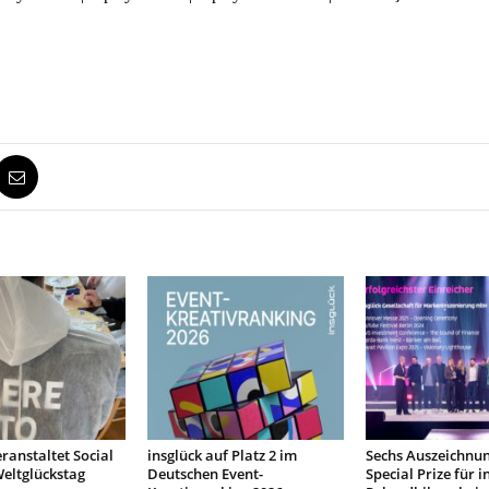
eranstaltet Social
insglück auf Platz 2 im
Sechs Auszeichnu
eltglückstag
Deutschen Event-
Special Prize für i