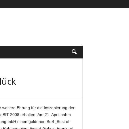
lück
e weitere Ehrung für die Inszenierung der
CeBIT 2008 erhalten. Am 21. April nahm
erung mbH einen goldenen BoB „Best of
m Rahmen einer Award-Gala in Frankfurt