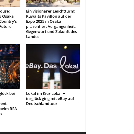
house:
Ein visionärer Leuchtturm:
5 Osaka
Kuwaits Pavillon auf der
Country’s
Expo 2025 in Osaka
Future
präsentiert Vergangenheit,
Gegenwart und Zukunft des
Landes
glück bei
Lokal im Kiez-Lokal ••
insglück ging mit eBay auf
vent-
Deutschlandtour
 beim BEA
Ex