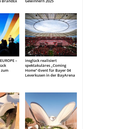
m BrandEx
Gewinnern 2025
 EUROPE –
insglück realisiert
lück
spektakuläres „Coming
s zum
Home“-Event für Bayer 04
Leverkusen in der BayArena