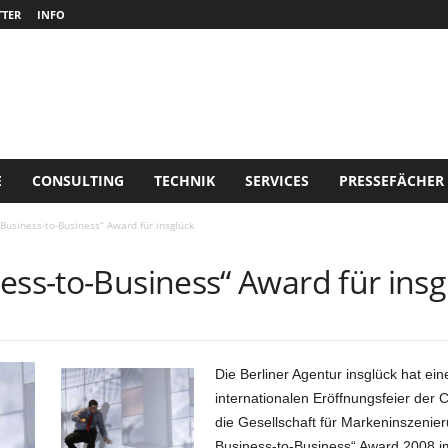
TER
INFO
E
CONSULTING
TECHNIK
SERVICES
PRESSEFÄCHER
 Business-to-Business“ Award für insglück
ess-to-Business“ Award für insg
Die Berliner Agentur insglück hat ein
internationalen Eröffnungsfeier der 
die Gesellschaft für Markeninszeni
Business-to-Business“ Award 2008 i