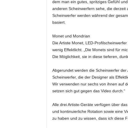
t
dem man ein gutes, spritziges Gefühl und 
i
anderen Scheinwerfern sehe, die derzeit
o
Scheinwerfer werden während der gesamte
n
basiert.
.
Monet und Mondrian
Die Artiste Monet, LED-Profilscheinwerfe
wenig Effektlicht. „Die Monets sind für mic
Die Möglichkeit, sie in diese tieferen, dun
Abgerundet werden die Scheinwerfer der A
Scheinwerfer, die der Designer als Effektl
Wir verwenden nur sechs von ihnen auf d
setzen sich gut gegen das Video durch.“
Alle drei Artiste-Geräte verfügen über
und kontinuierliche Rotation sowie eine V
zu haben und zu wissen, dass ich diese F