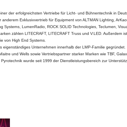
ner der erfolgreichsten Vertriebe für Licht- und Bühnentechnik in Deut
er anderem Exklusivvertrieb für Equipment von ALTMAN Lighting, ArKa
hting Systems, LumenRadio, ROCK SOLID Technologies, Teclumen, Vis
marken zählen LITECRAFT, LITECRAFT Truss und V:LED. Außerdem ist 
rie von High End Systems.
s eigenständiges Unternehmen innerhalb der LMP-Familie gegründet. L
Maitre und Wells sowie Vertriebspartner starker Marken wie TBF, Galax
 Pyrotechnik wurde seit 1999 der Dienstleistungsbereich zur Unterst