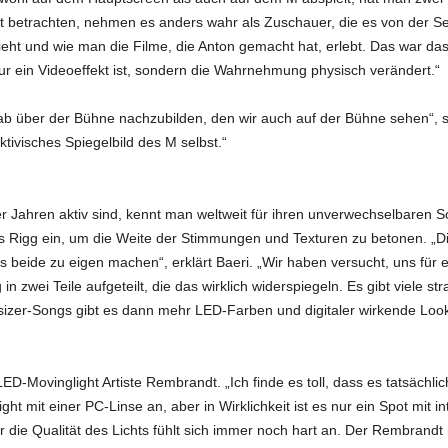
t betrachten, nehmen es anders wahr als Zuschauer, die es von der S
eht und wie man die Filme, die Anton gemacht hat, erlebt. Das war d
ur ein Videoeffekt ist, sondern die Wahrnehmung physisch verändert.“
b über der Bühne nachzubilden, den wir auch auf der Bühne sehen“, sagt
ivisches Spiegelbild des M selbst.“
r Jahren aktiv sind, kennt man weltweit für ihren unverwechselbaren
Rigg ein, um die Weite der Stimmungen und Texturen zu betonen. „Die
 beide zu eigen machen“, erklärt Baeri. „Wir haben versucht, uns für 
in zwei Teile aufgeteilt, die das wirklich widerspiegeln. Es gibt viele s
sizer-Songs gibt es dann mehr LED-Farben und digitaler wirkende Look
D-Movinglight Artiste Rembrandt. „Ich finde es toll, dass es tatsächlich 
ight mit einer PC-Linse an, aber in Wirklichkeit ist es nur ein Spot mit
er die Qualität des Lichts fühlt sich immer noch hart an. Der Rembrandt 