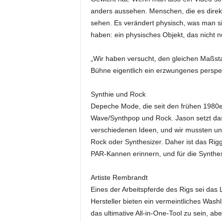
k
anders aussehen. Menschen, die es direk
e
sehen. Es verändert physisch, was man si
t
haben: ein physisches Objekt, das nicht n
i
n
g
„Wir haben versucht, den gleichen Maßsta
–
Bühne eigentlich ein erzwungenes perspekt
L
i
Synthie und Rock
v
Depeche Mode, die seit den frühen 1980e
e
Wave/Synthpop und Rock. Jason setzt das 
-
verschiedenen Ideen, und wir mussten uns
K
o
Rock oder Synthesizer. Daher ist das Rigg 
m
PAR-Kannen erinnern, und für die Synthe
m
u
Artiste Rembrandt
n
Eines der Arbeitspferde des Rigs sei das LE
i
Hersteller bieten ein vermeintliches Washl
k
das ultimative All-in-One-Tool zu sein, ab
a