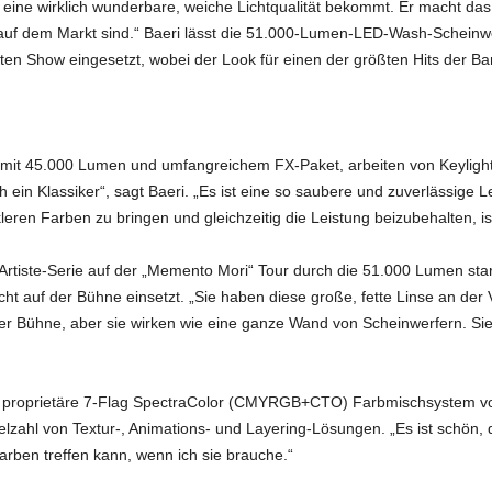
eine wirklich wunderbare, weiche Lichtqualität bekommt. Er macht das ri
 auf dem Markt sind.“ Baeri lässt die 51.000-Lumen-LED-Wash-Scheinw
n Show eingesetzt, wobei der Look für einen der größten Hits der Ban
r mit 45.000 Lumen und umfangreichem FX-Paket, arbeiten von Keylight
h ein Klassiker“, sagt Baeri. „Es ist eine so saubere und zuverlässige L
kleren Farben zu bringen und gleichzeitig die Leistung beizubehalten, is
rtiste-Serie auf der „Memento Mori“ Tour durch die 51.000 Lumen star
icht auf der Bühne einsetzt. „Sie haben diese große, fette Linse an der 
er Bühne, aber sie wirken wie eine ganze Wand von Scheinwerfern. Si
 das proprietäre 7-Flag SpectraColor (CMYRGB+CTO) Farbmischsystem 
ielzahl von Textur-, Animations- und Layering-Lösungen. „Es ist schön
arben treffen kann, wenn ich sie brauche.“