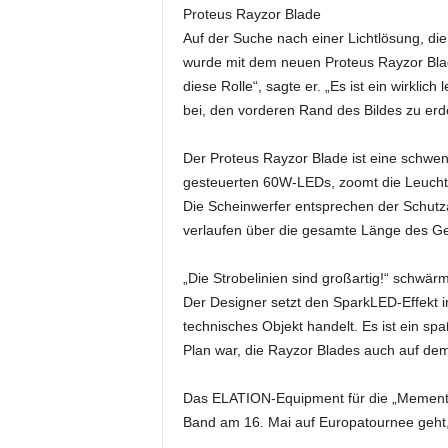
Proteus Rayzor Blade
Auf der Suche nach einer Lichtlösung, d
wurde mit dem neuen Proteus Rayzor Blad
diese Rolle“, sagte er. „Es ist ein wirkl
bei, den vorderen Rand des Bildes zu erd
Der Proteus Rayzor Blade ist eine schwenk
gesteuerten 60W-LEDs, zoomt die Leuchte 
Die Scheinwerfer entsprechen der Schutza
verlaufen über die gesamte Länge des Ger
„Die Strobelinien sind großartig!“ schwärm
Der Designer setzt den SparkLED-Effekt in
technisches Objekt handelt. Es ist ein sp
Plan war, die Rayzor Blades auch auf de
Das ELATION-Equipment für die „Memento M
Band am 16. Mai auf Europatournee geht, w