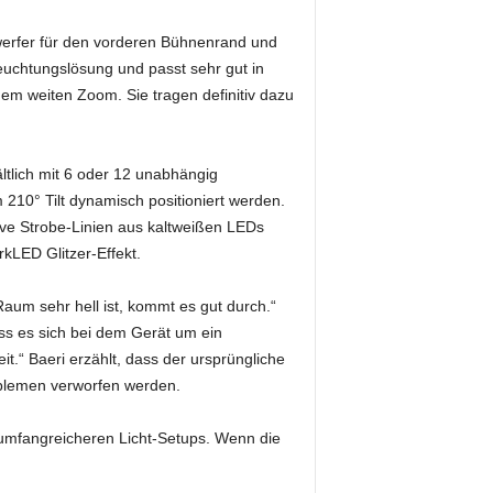
werfer für den vorderen Bühnenrand und
uchtungslösung und passt sehr gut in
inem weiten Zoom. Sie tragen definitiv dazu
ltlich mit 6 oder 12 unabhängig
210° Tilt dynamisch positioniert werden.
ive Strobe-Linien aus kaltweißen LEDs
kLED Glitzer-Effekt.
 Raum sehr hell ist, kommt es gut durch.“
ass es sich bei dem Gerät um ein
t.“ Baeri erzählt, dass der ursprüngliche
oblemen verworfen werden.
 umfangreicheren Licht-Setups. Wenn die