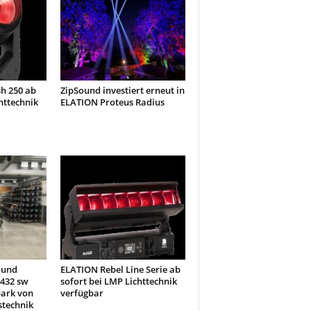
h 250 ab
ZipSound investiert erneut in
httechnik
ELATION Proteus Radius
 und
ELATION Rebel Line Serie ab
432 sw
sofort bei LMP Lichttechnik
park von
verfügbar
stechnik