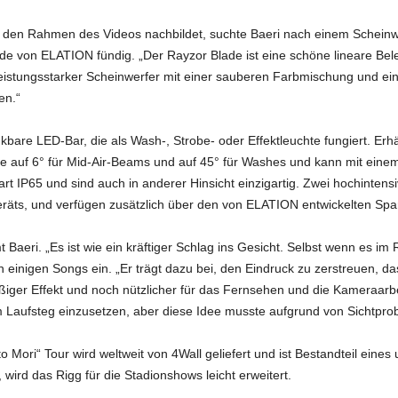
ie den Rahmen des Videos nachbildet, suchte Baeri nach einem Schein
e von ELATION fündig. „Der Rayzor Blade ist eine schöne lineare Bele
ich leistungsstarker Scheinwerfer mit einer sauberen Farbmischung und e
en.“
bare LED-Bar, die als Wash-, Strobe- oder Effektleuchte fungiert. Erhä
auf 6° für Mid-Air-Beams und auf 45° für Washes und kann mit einem 
rt IP65 und sind auch in anderer Hinsicht einzigartig. Zwei hochintens
äts, und verfügen zusätzlich über den von ELATION entwickelten Spar
t Baeri. „Es ist wie ein kräftiger Schlag ins Gesicht. Selbst wenn es im
 einigen Songs ein. „Er trägt dazu bei, den Eindruck zu zerstreuen, d
aßiger Effekt und noch nützlicher für das Fernsehen und die Kameraarbei
m Laufsteg einzusetzen, aber diese Idee musste aufgrund von Sichtpr
ori“ Tour wird weltweit von 4Wall geliefert und ist Bestandteil eines
ird das Rigg für die Stadionshows leicht erweitert.