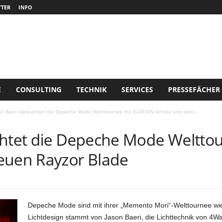
TER
INFO
E
CONSULTING
TECHNIK
SERVICES
PRESSEFÄCHER
on Baeri beleuchtet die Depeche Mode Welttournee mit ELATION Artiste und dem...
chtet die Depeche Mode Weltto
euen Rayzor Blade
Depeche Mode sind mit ihrer „Memento Mori“-Welttournee wie
Lichtdesign stammt von Jason Baeri, die Lichttechnik von 4Wa