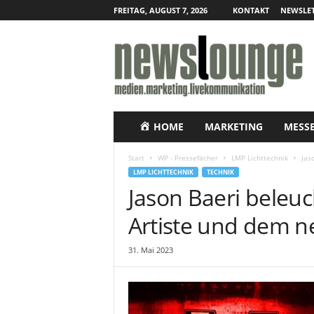
FREITAG, AUGUST 7, 2026
KONTAKT
NEWSLET
N
e
w
s
l
o
u
HOME
MARKETING
MESS
n
g
Start
WP - Pressefächer
LMP Lichttechnik
Jas
e
LMP LICHTTECHNIK
TECHNIK
–
Jason Baeri beleu
O
n
Artiste und dem n
l
i
31. Mai 2023
n
e
-
P
r