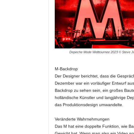
e
s
s
e
p
o
r
t
Depeche Mode Welttournee 2023 © Steve J
a
l
.
M-Backdrop
M
Der Designer berichtet, dass die Gespr
e
Dezember war ein vorläufiger Entwurf ausg
d
Backdrop zu sehen sein, ein großes Baute
i
holländische Künstler und langjährige De
e
das Produktionsdesign umwandelte.
n
–
M
Veränderte Wahrnehmungen
a
Das M hat eine doppelte Funktion, wie Baer
r
Gewicht hat. Wenn man also ein Video so