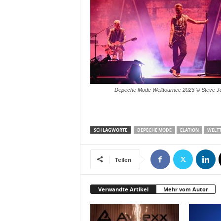
Depeche Mode Welttournee 2023 © Steve J
SCHLAGWORTE
DEPECHE MODE
ELATION
WELT
Teilen
Verwandte Artikel
Mehr vom Autor