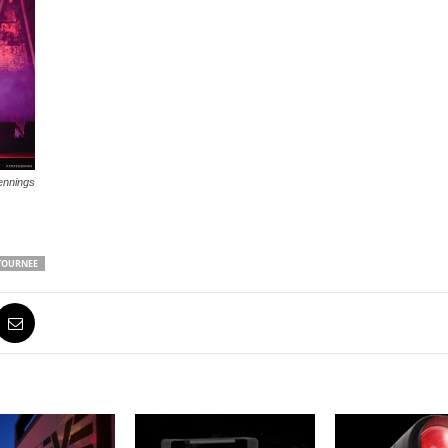
ennings
TOURNEE