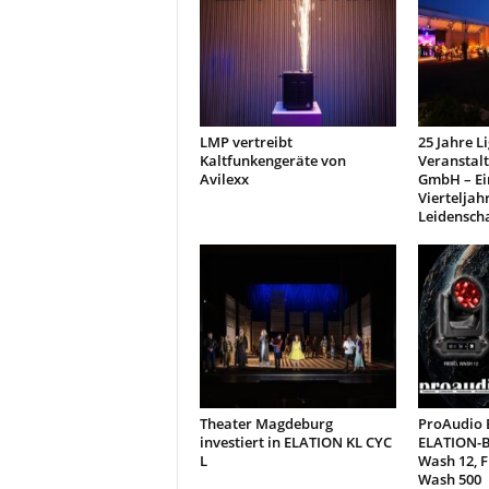
LMP vertreibt
25 Jahre L
Kaltfunkengeräte von
Veranstal
Avilexx
GmbH – Ei
Vierteljah
Leidensch
Theater Magdeburg
ProAudio E
investiert in ELATION KL CYC
ELATION-B
L
Wash 12, 
Wash 500