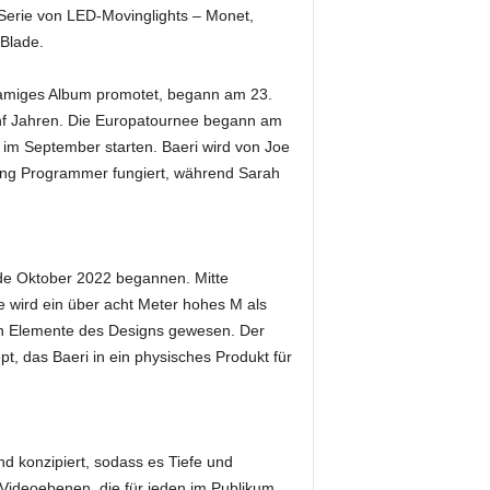
-Serie von LED-Movinglights – Monet,
Blade.
hnamiges Album promotet, begann am 23.
 fünf Jahren. Die Europatournee begann am
 im September starten. Baeri wird von Joe
hting Programmer fungiert, während Sarah
de Oktober 2022 begannen. Mitte
e wird ein über acht Meter hohes M als
ten Elemente des Designs gewesen. Der
t, das Baeri in ein physisches Produkt für
nd konzipiert, sodass es Tiefe und
Videoebenen, die für jeden im Publikum