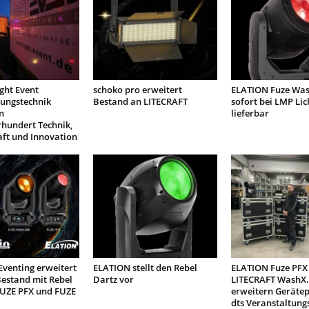
ight Event
schoko pro erweitert
ELATION Fuze Was
tungstechnik
Bestand an LITECRAFT
sofort bei LMP Lic
n
lieferbar
rhundert Technik,
aft und Innovation
venting erweitert
ELATION stellt den Rebel
ELATION Fuze PFX
estand mit Rebel
Dartz vor
LITECRAFT WashX.
FUZE PFX und FUZE
erweitern Geräte
dts Veranstaltung