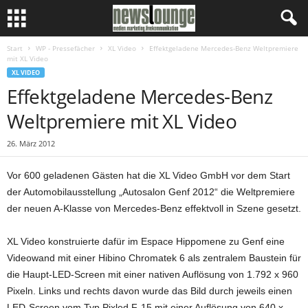
Start
WP - Pressefächer
XL Video
Effektgeladene Mercedes-Benz Weltpremiere
mit XL Video
XL VIDEO
Effektgeladene Mercedes-Benz
Weltpremiere mit XL Video
26. März 2012
Vor 600 geladenen Gästen hat die XL Video GmbH vor dem Start
der Automobilausstellung „Autosalon Genf 2012“ die Weltpremiere
der neuen A-Klasse von Mercedes-Benz effektvoll in Szene gesetzt.
XL Video konstruierte dafür im Espace Hippomene zu Genf eine
Videowand mit einer Hibino Chromatek 6 als zentralem Baustein für
die Haupt-LED-Screen mit einer nativen Auflösung von 1.792 x 960
Pixeln. Links und rechts davon wurde das Bild durch jeweils einen
LED-Screen vom Typ Pixled F-15 mit einer Auflösung von 640 x