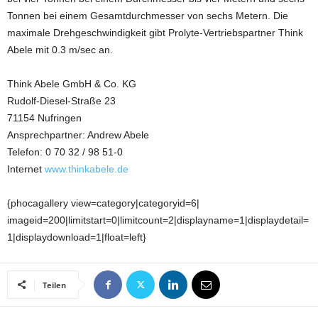
Tonnen bei einem Gesamtdurchmesser von sechs Metern. Die
maximale Drehgeschwindigkeit gibt Prolyte-Vertriebspartner Think
Abele mit 0.3 m/sec an.
Think Abele GmbH & Co. KG
Rudolf-Diesel-Straße 23
71154 Nufringen
Ansprechpartner: Andrew Abele
Telefon: 0 70 32 / 98 51-0
Internet
www.thinkabele.de
{phocagallery view=category|categoryid=6|
imageid=200|limitstart=0|limitcount=2|displayname=1|displaydetail=
1|displaydownload=1|float=left}
Teilen