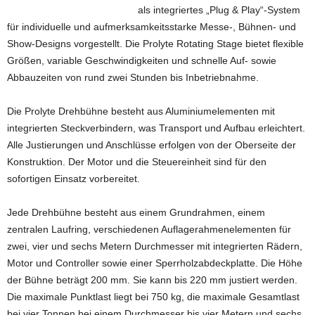
als integriertes „Plug & Play“-System
für individuelle und aufmerksamkeitsstarke Messe-, Bühnen- und
Show-Designs vorgestellt. Die Prolyte Rotating Stage bietet flexible
Größen, variable Geschwindigkeiten und schnelle Auf- sowie
Abbauzeiten von rund zwei Stunden bis Inbetriebnahme.
Die Prolyte Drehbühne besteht aus Aluminiumelementen mit
integrierten Steckverbindern, was Transport und Aufbau erleichtert.
Alle Justierungen und Anschlüsse erfolgen von der Oberseite der
Konstruktion. Der Motor und die Steuereinheit sind für den
sofortigen Einsatz vorbereitet.
Jede Drehbühne besteht aus einem Grundrahmen, einem
zentralen Laufring, verschiedenen Auflagerahmenelementen für
zwei, vier und sechs Metern Durchmesser mit integrierten Rädern,
Motor und Controller sowie einer Sperrholzabdeckplatte. Die Höhe
der Bühne beträgt 200 mm. Sie kann bis 220 mm justiert werden.
Die maximale Punktlast liegt bei 750 kg, die maximale Gesamtlast
bei vier Tonnen bei einem Durchmesser bis vier Metern und sechs