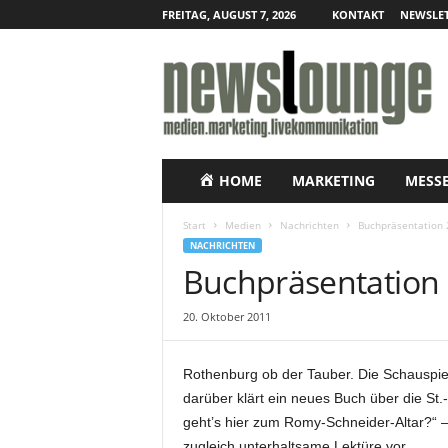
FREITAG, AUGUST 7, 2026
KONTAKT
NEWSLET
N
e
w
s
l
o
u
HOME
MARKETING
MESS
n
g
Start
Medien
Nachrichten
Buchpräsentation 2
e
NACHRICHTEN
–
Buchpräsentation 
O
n
20. Oktober 2011
l
i
n
Rothenburg ob der Tauber. Die Schausp
e
darüber klärt ein neues Buch über die St.
-
geht’s hier zum Romy-Schneider-Altar?“ – s
P
r
zugleich unterhaltsame Lektüre vor.