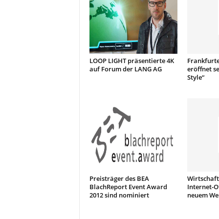
t
i
o
n
.
LOOP LIGHT präsentierte 4K
Frankfurte
auf Forum der LANG AG
eröffnet s
Style“
Preisträger des BEA
Wirtschaft
BlachReport Event Award
Internet-O
2012 sind nominiert
neuem Web