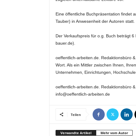
e
s
Eine öffentliche Buchpräsentation finde
s
Tauber) in Anwesenheit der Autoren stat
e
p
Der Verkaufspreis für o.g. Buch beträgt 
o
bauer.de).
r
t
a
oeffentlich-arbeiten.de. Redaktionsbüro 
l
Wort. Als ein Mittler zwischen Ihnen, Ihr
.
Unternehmen, Einrichtungen, Hochschulen
M
e
oeffentlich-arbeiten.de. Redaktionsbüro 
d
info@oeffentlich-arbeiten.de
i
e
n
–
Teilen
M
a
Verwandte Artikel
Mehr vom Autor
r