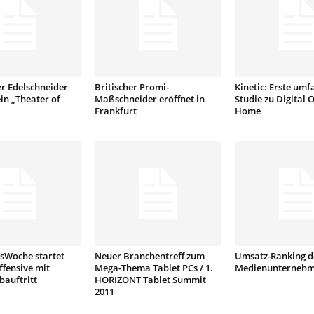
r Edelschneider
Britischer Promi-
Kinetic: Erste um
ein „Theater of
Maßschneider eröffnet in
Studie zu Digital O
Frankfurt
Home
sWoche startet
Neuer Branchentreff zum
Umsatz-Ranking d
ffensive mit
Mega-Thema Tablet PCs / 1.
Medienunterneh
auftritt
HORIZONT Tablet Summit
2011