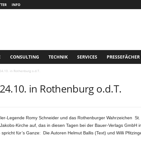
TER
INFO
E
CONSULTING
TECHNIK
SERVICES
PRESSEFÄCHER
4.10. in Rothenburg o.d.T.
24.10. in Rothenburg o.d.T.
ieler-Legende Romy Schneider und das Rothenburger Wahrzeichen S
-Jakobs-Kirche auf, das in diesen Tagen bei der Bauer-Verlags GmbH in
pricht für’s Ganze: Die Autoren Helmut Ballis (Text) und Willi Pfitzinge