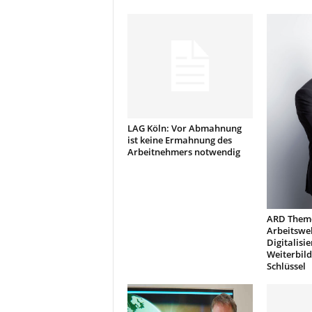
k
e
t
i
n
g
–
L
i
LAG Köln: Vor Abmahnung
ist keine Ermahnung des
v
Arbeitnehmers notwendig
e
-
K
o
m
ARD Them
m
Arbeitswel
Digitalisi
u
Weiterbild
n
Schlüssel
i
k
a