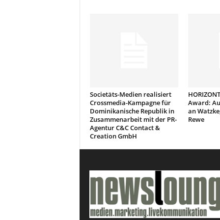
Societäts-Medien realisiert
HORIZONT
Crossmedia-Kampagne für
Award: Au
Dominikanische Republik in
an Watzke,
Zusammenarbeit mit der PR-
Rewe
Agentur C&C Contact &
Creation GmbH