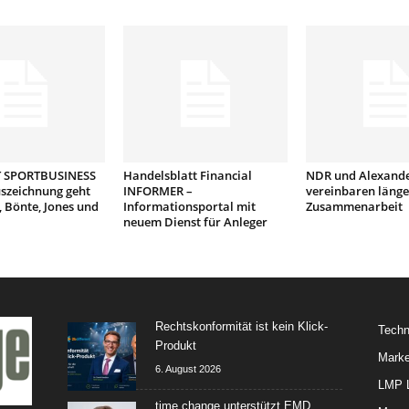
 SPORTBUSINESS
Handelsblatt Financial
NDR und Alexand
szeichnung geht
INFORMER –
vereinbaren länger
 Bönte, Jones und
Informationsportal mit
Zusammenarbeit
neuem Dienst für Anleger
Rechtskonformität ist kein Klick-
Techn
Produkt
Marke
6. August 2026
LMP L
time change unterstützt EMD