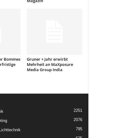
Magazin
er Bommes
Gruner + Jahr erwirbt
fristige
Mehrheit an MaXposure
Media Group India
2251
ik
2076
ting
795
ichttechnik