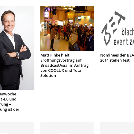
Matt Finke hielt
Nominees der BE
Eröffnungsvortrag auf
2014 stehen fest
BroadcastAsia im Auftrag
von COOLUX und Total
Solution
enwoche
t 4.0 und
erung –
ung ist der