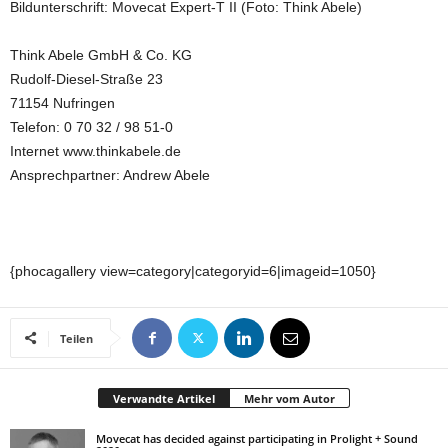
Bildunterschrift: Movecat Expert-T II (Foto: Think Abele)
Think Abele GmbH & Co. KG
Rudolf-Diesel-Straße 23
71154 Nufringen
Telefon: 0 70 32 / 98 51-0
Internet www.thinkabele.de
Ansprechpartner: Andrew Abele
{phocagallery view=category|categoryid=6|imageid=1050}
Teilen
Verwandte Artikel
Mehr vom Autor
Movecat has decided against participating in Prolight + Sound