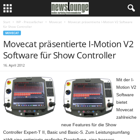
Start
WP - Pressefächer
Movecat
Movecat präsentierte I-Motion V2 Software
für Show Controller
MOVECAT
Movecat präsentierte I-Motion V2
Software für Show Controller
16. April 2012
Mit der I-
Motion V2
Software
bietet
Movecat
zahlreiche
neue Features für die Show
Controller Expert-T II, Basic und Basic-S. Zum Leistungsumfang
zählt eine optimierte grafische Darstellung, eine bessere