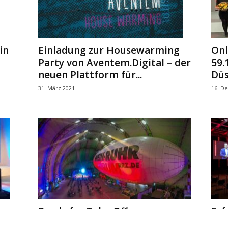
in
Einladung zur Housewarming
Onl
Party von Aventem.Digital – der
59.
neuen Plattform für...
Düs
31. März 2021
16. D
Ready for Take-Off –
Erf
Eventbranche entdeckt
Ave