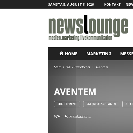
SAMSTAG, AUGUST 8, 2026
KONTAKT
NEW
N
e
w
s
l
o
u
HOME
MARKETING
MESS
n
g
Start
WP - Pressefächer
Aventem
e
–
O
AVENTEM
n
l
i
2BDIFFERENT
2M (DEUTSCHLAND)
3C C
n
e
WP – Pressefächer…
-
P
r