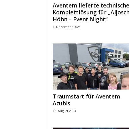
t
Aventem lieferte technisch
i
Komplettlösung für „Aljosc
o
Höhn – Event Night“
n
.
1. Dezember 2023
Traumstart für Aventem-
Azubis
16. August 2023