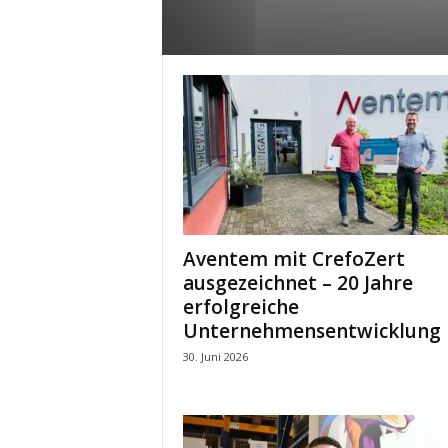
e
s
s
e
p
o
r
t
a
l
.
M
Aventem mit CrefoZert
e
ausgezeichnet – 20 Jahre
d
erfolgreiche
i
Unternehmensentwicklung
e
n
30. Juni 2026
–
M
a
r