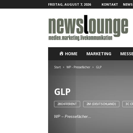
FREITAG, AUGUST 7, 2026
KONTAKT
NEWS
N
e
w
s
l
o
u
HOME
MARKETING
MESS
n
g
Start
WP - Pressefächer
GLP
e
–
O
GLP
n
l
i
2BDIFFERENT
2M (DEUTSCHLAND)
3C C
n
e
WP – Pressefächer…
-
P
r