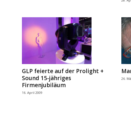
28. Ap
GLP feierte auf der Prolight +
Mar
Sound 15-jähriges
26. Mä
Firmenjubiläum
16. April 2009