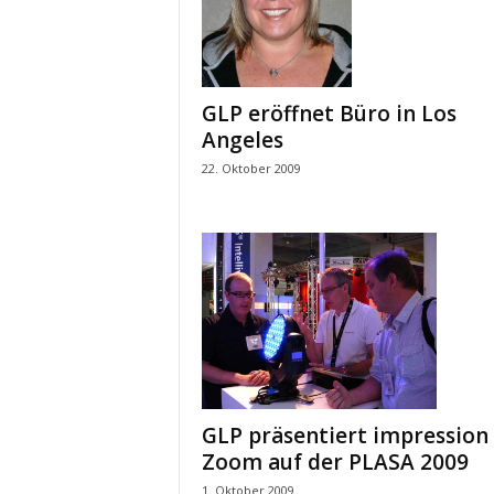
k
e
t
i
n
GLP eröffnet Büro in Los
g
Angeles
–
22. Oktober 2009
L
i
v
e
-
K
o
m
m
u
n
i
GLP präsentiert impression
k
Zoom auf der PLASA 2009
a
1. Oktober 2009