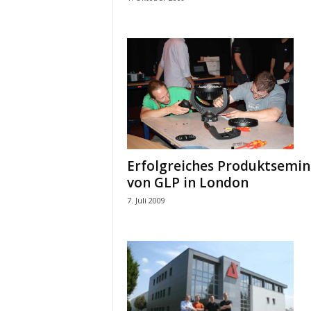
t
i
o
n
.
Erfolgreiches Produktsemin
von GLP in London
7. Juli 2009