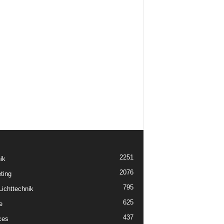
2251
ik
2076
ting
795
ichttechnik
625
e
437
ces