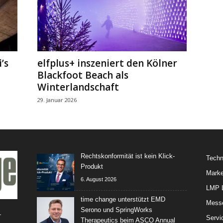
’s
elfplus+ inszeniert den Kölner
Blackfoot Beach als
Winterlandschaft
29. Januar 2026
Rechtskonformität ist kein Klick-
Techn
Produkt
Marke
6. August 2026
LMP L
time change unterstützt EMD
Mess
Serono und SpringWorks
-
Servi
Therapeutics beim ASCO Annual