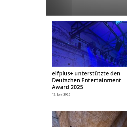
e
s
s
e
p
o
r
t
a
l
.
M
elfplus+ unterstützte den
e
Deutschen Entertainment
d
Award 2025
i
13. Juni 2025
e
n
–
M
a
r