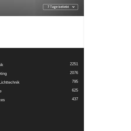
7 Tage beliebt
2251
ik
2076
ting
795
ichttechnik
625
e
437
ces