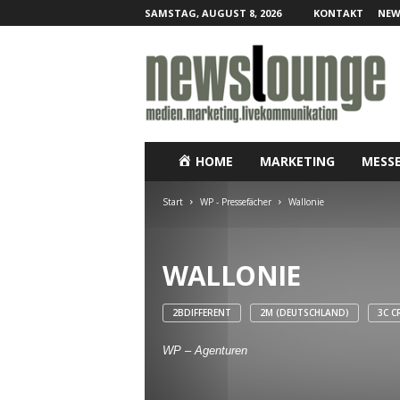
SAMSTAG, AUGUST 8, 2026
KONTAKT
NEW
N
e
w
s
l
o
u
HOME
MARKETING
MESS
n
g
Start
WP - Pressefächer
Wallonie
e
–
O
WALLONIE
n
l
i
2BDIFFERENT
2M (DEUTSCHLAND)
3C C
n
e
WP – Agenturen
-
P
r