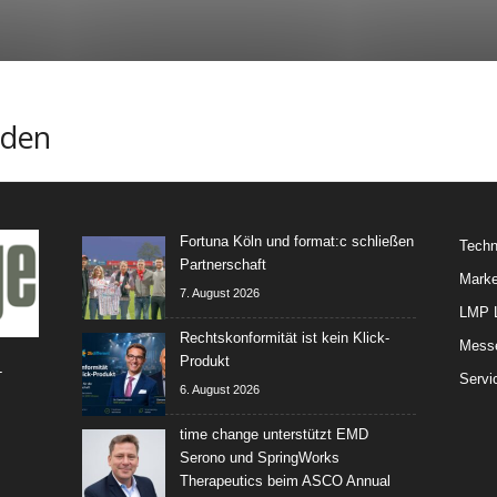
nden
Fortuna Köln und format:c schließen
Techn
Partnerschaft
Marke
7. August 2026
LMP L
Rechtskonformität ist kein Klick-
Mess
Produkt
-
Servi
6. August 2026
time change unterstützt EMD
Serono und SpringWorks
Therapeutics beim ASCO Annual