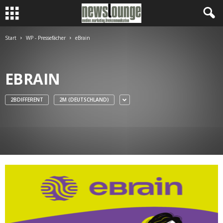
Start
WP - Pressefächer
eBrain
EBRAIN
2BDIFFERENT
2M (DEUTSCHLAND)