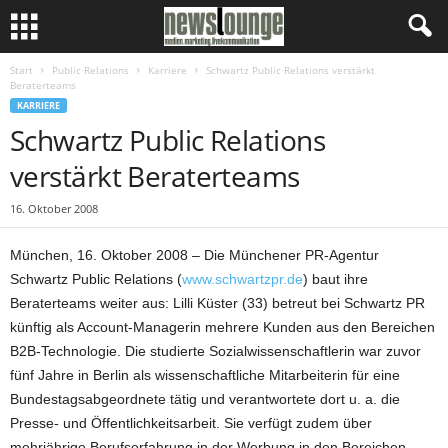
Start
Public Relations
Karriere
Schwartz Public Relations verstärkt
Beraterteams
KARRIERE
Schwartz Public Relations
verstärkt Beraterteams
16. Oktober 2008
München, 16. Oktober 2008 – Die Münchener PR-Agentur
Schwartz Public Relations (
www.schwartzpr.de
) baut ihre
Beraterteams weiter aus: Lilli Küster (33) betreut bei Schwartz PR
künftig als Account-Managerin mehrere Kunden aus den Bereichen
B2B-Technologie. Die studierte Sozialwissenschaftlerin war zuvor
fünf Jahre in Berlin als wissenschaftliche Mitarbeiterin für eine
Bundestagsabgeordnete tätig und verantwortete dort u. a. die
Presse- und Öffentlichkeitsarbeit. Sie verfügt zudem über
mehrjährige Berufserfahrung in der Werbung in den Bereichen