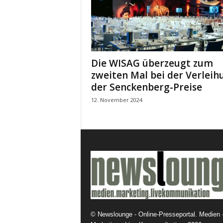
k
e
t
i
n
g
Die WISAG überzeugt zum
–
zweiten Mal bei der Verleih
L
der Senckenberg-Preise
i
v
12. November 2024
e
-
K
o
m
m
u
n
i
k
©
Newslounge - Online-Presseportal. Medien 
a