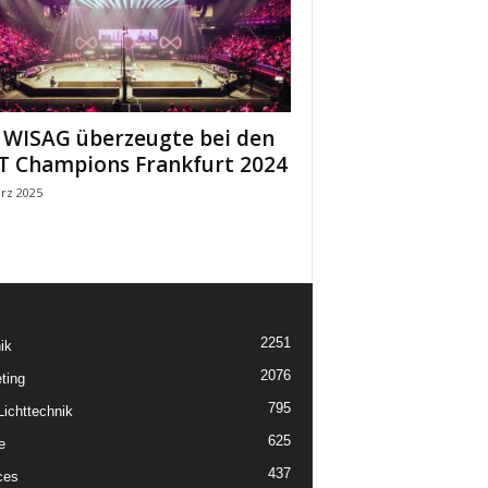
 WISAG überzeugte bei den
 Champions Frankfurt 2024
rz 2025
2251
ik
2076
ting
795
ichttechnik
625
e
437
ces