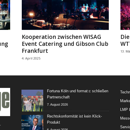
Kooperation zwischen WISAG
Die
ung
Event Catering und Gibson Club
WTT
Frankfurt
13. Mä
4. April 2025
Fortuna Köln und format:c schließen
Techn
Partnerschaft
Marke
7. August 2026
LMP L
Rechtskonformität ist kein Klick-
Mess
Produkt
-
Servi
6. August 2026