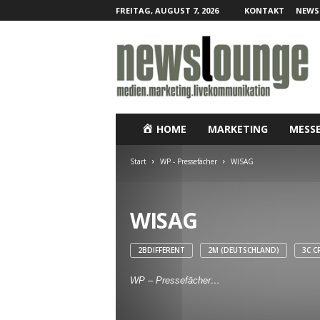
FREITAG, AUGUST 7, 2026
KONTAKT
NEWS
N
e
w
s
l
o
u
HOME
MARKETING
MESS
n
g
Start
WP - Pressefächer
WISAG
e
–
O
WISAG
n
l
i
2BDIFFERENT
2M (DEUTSCHLAND)
3C C
n
e
WP – Pressefächer…
-
P
r