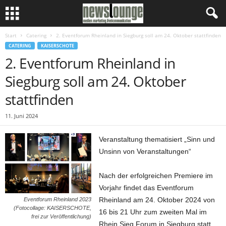
Start
Catering
2. Eventforum Rheinland in Siegburg soll am 24. Oktober stattfinden
CATERING
KAISERSCHOTE
2. Eventforum Rheinland in
Siegburg soll am 24. Oktober
stattfinden
11. Juni 2024
Veranstaltung thematisiert „Sinn und
Unsinn von Veranstaltungen“
Nach der erfolgreichen Premiere im
Vorjahr findet das Eventforum
Rheinland am 24. Oktober 2024 von
Eventforum Rheinland 2023
(Fotocollage: KAISERSCHOTE,
16 bis 21 Uhr zum zweiten Mal im
frei zur Veröffentlichung)
Rhein Sieg Forum in Siegburg statt.